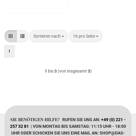
Sortieren nach
pro Seite
Sortieren nach
16 pro Seite
1
1
bis
3
(von insgesamt
3
)
SIE BENÖTIGEN HILFE?
RUFEN SIE UNS AN:
+49 (0) 221 -
257 32 81
| VON MONTAG BIS SAMSTAG: 11:15 UHR - 18:00
UHR ODER SCHICKEN SIE UNS EINE MAIL AN: SHOP@DAS-