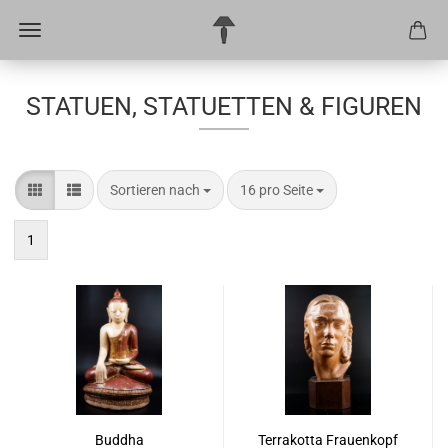
STATUEN, STATUETTEN & FIGUREN
Sortieren nach
pro Seite
Sortieren nach
16 pro Seite
1
Buddha
Terrakotta Frauenkopf