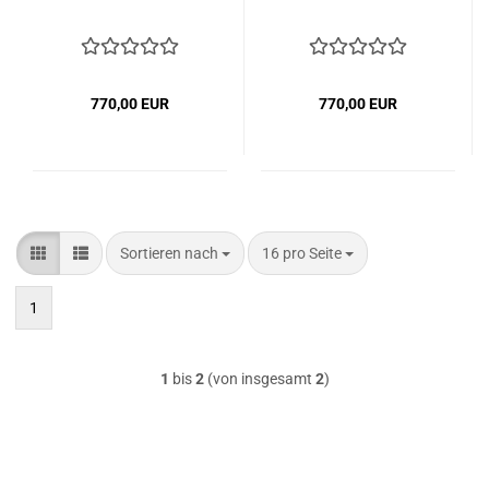
770,00 EUR
770,00 EUR
Sortieren nach
pro Seite
Sortieren nach
16 pro Seite
1
1
bis
2
(von insgesamt
2
)