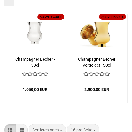
1
AUSVERKAUFT
AUSVERKAUFT
Champagner Becher -
Champagner Becher
30cl
Vergoldet - 30cl
1.050,00 EUR
2.900,00 EUR
Sortieren nach
pro Seite
Sortieren nach
16 pro Seite