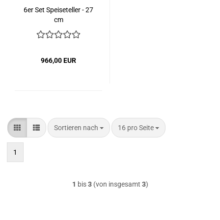
6er Set Speiseteller - 27
cm
966,00 EUR
Sortieren nach
pro Seite
Sortieren nach
16 pro Seite
1
1
bis
3
(von insgesamt
3
)