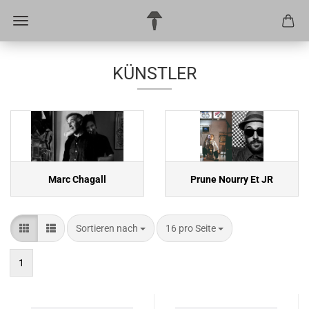
KÜNSTLER
Marc Chagall
Prune Nourry Et JR
Sortieren nach
pro Seite
Sortieren nach
16 pro Seite
1