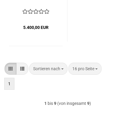
5.400,00 EUR
Sortieren nach
pro Seite
Sortieren nach
16 pro Seite
1
1
bis
9
(von insgesamt
9
)