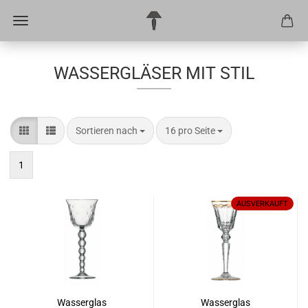
WASSERGLÄSER MIT STIL
Sortieren nach
pro Seite
Sortieren nach
16 pro Seite
1
AUSVERKAUFT
Wasserglas
Wasserglas