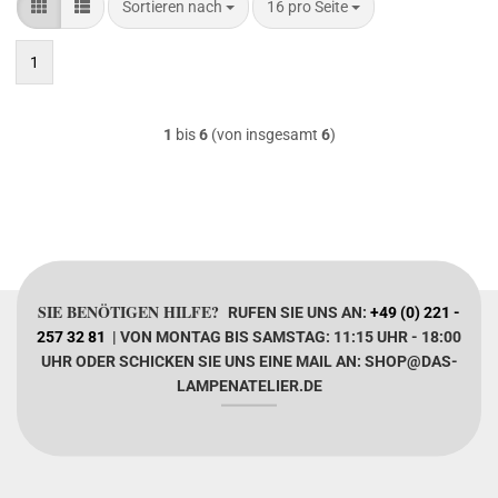
Sortieren nach
pro Seite
Sortieren nach
16 pro Seite
1
1
bis
6
(von insgesamt
6
)
SIE BENÖTIGEN HILFE?
RUFEN SIE UNS AN:
+49 (0) 221 -
257 32 81
| VON MONTAG BIS SAMSTAG: 11:15 UHR - 18:00
UHR ODER SCHICKEN SIE UNS EINE MAIL AN: SHOP@DAS-
LAMPENATELIER.DE