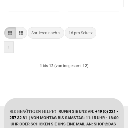
Sortieren nach
pro Seite
Sortieren nach
16 pro Seite
1
1
bis
12
(von insgesamt
12
)
SIE BENÖTIGEN HILFE?
RUFEN SIE UNS AN:
+49 (0) 221 -
257 32 81
| VON MONTAG BIS SAMSTAG: 11:15 UHR - 18:00
UHR ODER SCHICKEN SIE UNS EINE MAIL AN: SHOP@DAS-