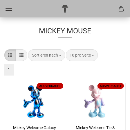
MICKEY MOUSE
Sortieren nach
pro Seite
Sortieren nach
16 pro Seite
1
AUSVERKAUFT
AUSVERKAUFT
Mickey Welcome Galaxy
Mickey Welcome Tie &