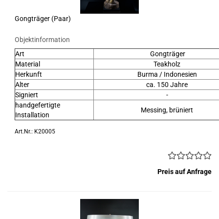
Gongträger (Paar)
Objektinformation
Art
Gongträger
Material
Teakholz
Herkunft
Burma / Indonesien
Alter
ca. 150 Jahre
Signiert
-
handgefertigte
Messing, brüniert
Installation
Art.Nr.: K20005
Preis auf Anfrage