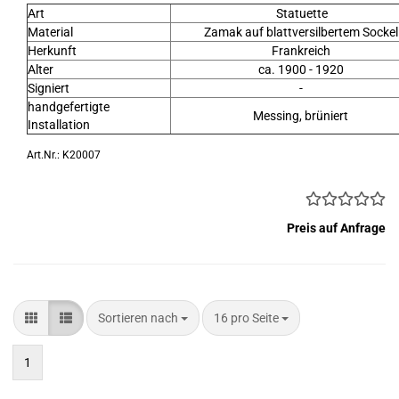
Art
Statuette
Material
Zamak auf blattversilbertem Sockel
Herkunft
Frankreich
Alter
ca. 1900 - 1920
Signiert
-
handgefertigte
Messing, brüniert
Installation
Art.Nr.: K20007
Preis auf Anfrage
Sortieren nach
pro Seite
Sortieren nach
16 pro Seite
1