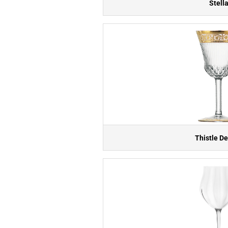
Stell
Thistle De