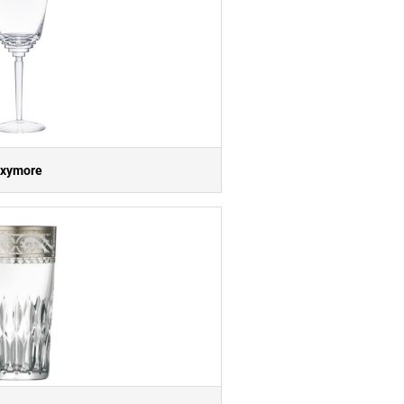
xymore