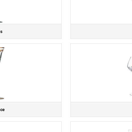
es
nce