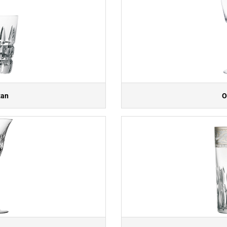
tan
O