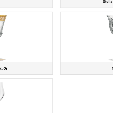
a
Stella
c. Or