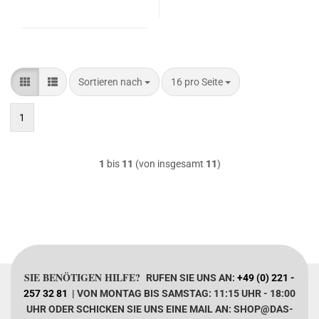
Sortieren nach
pro Seite
Sortieren nach
16 pro Seite
1
1
bis
11
(von insgesamt
11
)
SIE BENÖTIGEN HILFE?
RUFEN SIE UNS AN:
+49 (0) 221 -
257 32 81
| VON MONTAG BIS SAMSTAG: 11:15 UHR - 18:00
UHR ODER SCHICKEN SIE UNS EINE MAIL AN: SHOP@DAS-