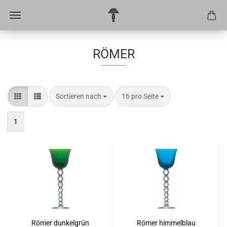
RÖMER
Sortieren nach
pro Seite
Sortieren nach
16 pro Seite
1
Römer dunkelgrün
Römer himmelblau