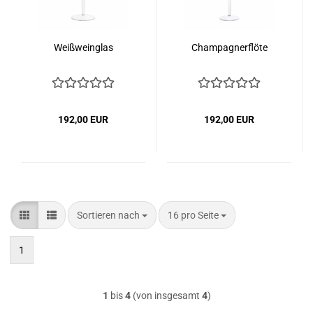
Weißweinglas
Champagnerflöte
192,00 EUR
192,00 EUR
Sortieren nach
pro Seite
Sortieren nach
16 pro Seite
1
1
bis
4
(von insgesamt
4
)