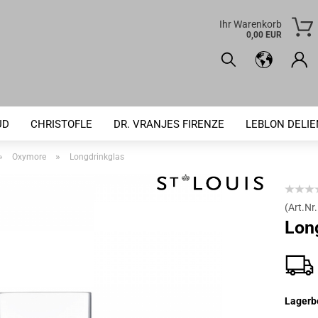
Ihr Warenkorb
0,00 EUR
UD
CHRISTOFLE
DR. VRANJES FIRENZE
LEBLON DELI
»
»
Oxymore
Longdrinkglas
(Art.Nr.
Lon
Lagerb