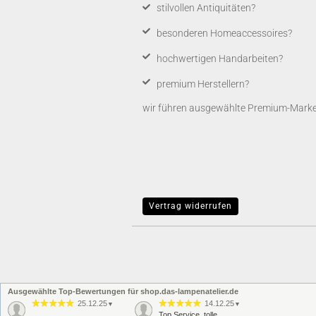
​stilvollen Antiquitäten?
besonderen Homeaccessoires?
hochwertigen Handarbeiten?
premium Herstellern?
wir führen ausgewählte Premium-Marken,
Vertrag widerrufen
Ausgewählte Top-Bewertungen für shop.das-lampenatelier.de
25.12.25
14.12.25
▼
▼
Top Service, tolle