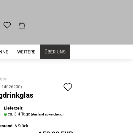
ENNE
WEITERE
ÜBER UNS
Auf
:
14026200
)
gdrinkglas
den
Merkzettel
Lieferzeit:
ca. 3-4 Tage
(Ausland abweichend)
estand:
6
Stück