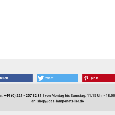
teilen
tweet
pin it
an:
+49 (0) 221 - 257 32 81
| von Montag bis Samstag: 11:15 Uhr - 18:00
an: shop@das-lampenatelier.de