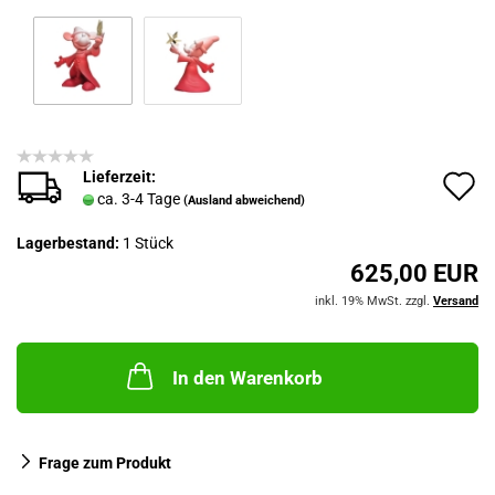
Lieferzeit:
A
ca. 3-4 Tage
(Ausland abweichend)
d
Lagerbestand:
1
Stück
M
625,00 EUR
inkl. 19% MwSt. zzgl.
Versand
In den Warenkorb
Frage zum Produkt