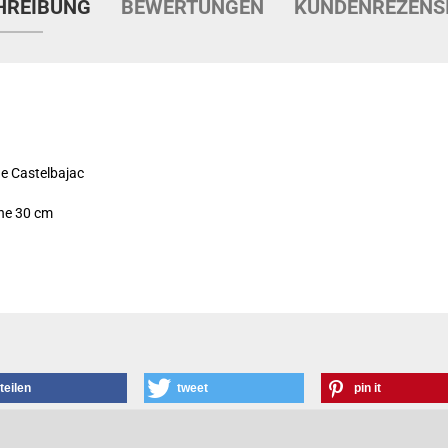
HREIBUNG
BEWERTUNGEN
KUNDENREZENS
e Castelbajac
he 30 cm
teilen
tweet
pin it