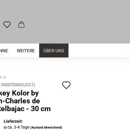
ENNE
WEITERE
ÜBER UNS
Auf
:
DISST03002JCC1
)
key Kolor by
den
n-Charles de
Merkzettel
elbajac - 30 cm
Lieferzeit:
ca. 3-4 Tage
(Ausland abweichend)