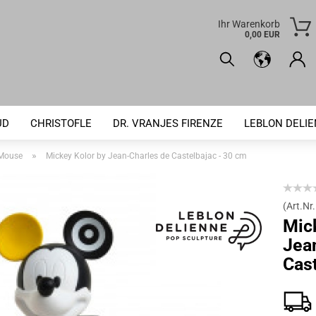
Ihr Warenkorb
0,00 EUR
UD
CHRISTOFLE
DR. VRANJES FIRENZE
LEBLON DELI
»
 Mouse
Mickey Kolor by Jean-Charles de Castelbajac - 30 cm
(Art.Nr.
Mic
Jea
Cast