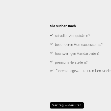
Sie suchen nach
​stilvollen Antiquitäten?
besonderen Homeaccessoires?
hochwertigen Handarbeiten?
premium Herstellern?
wir führen ausgewählte Premium-Marken,
Vertrag widerrufen