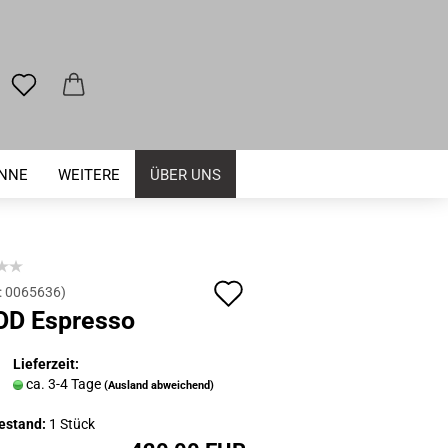
ENNE
WEITERE
ÜBER UNS
Auf
:
0065636
)
D Espresso
den
Merkzettel
Lieferzeit:
ca. 3-4 Tage
(Ausland abweichend)
estand:
1
Stück