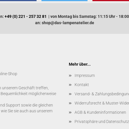
an:
+49 (0) 221 - 257 32 81
| von Montag bis Samstag: 11:15 Uhr - 18:00
an: shop@das-lampenatelier.de
Mehr über...
nline-Shop
Impressum
Kontakt
n unserem Geschäft treffen,
r Bequemlichkeit möglicherweise
Versand- & Zahlungsbedingun
Widerrufsrecht & Muster-Wide
und Support sowie die gleichen
 wie Sie sie auch aus unserem
AGB & Kundeninformationen
Privatsphäre und Datenschutz