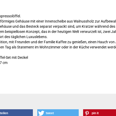
spressolöffel.
, eiförmiges Gehäuse mit einer Innenscheibe aus Walnussholz zur Aufbewa
 Gehäuse und das Besteck separat verpackt sind, um Kratzer während des
inem beispiellosen Konzept, das in der heutigen Welt verwurzelt ist, zwei J
rt des täglichen Luxuslebens.
ition, mit Freunden und der Familie Kaffee zu genießen, einen Hauch von
jeden Tag als Statement im Wohnzimmer oder in der Küche verwendet werd
ffel-Set mit Deckel
,7 cm
teilen
tweet
pin it