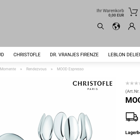
Ihr Warenkorb
0,00 EUR
UD
CHRISTOFLE
DR. VRANJES FIRENZE
LEBLON DELI
»
»
Momente
Rendezvous
MOOD Espresso
(Art.Nr.
MOO
Lagerb