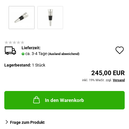
Lieferzeit:
A
ca. 3-4 Tage
(Ausland abweichend)
d
Lagerbestand:
1
Stück
M
245,00 EUR
inkl. 19% MwSt. zzgl.
Versand
In den Warenkorb
Frage zum Produkt