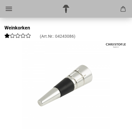
Weinkorken
(Art.Nr.:
04243086
)