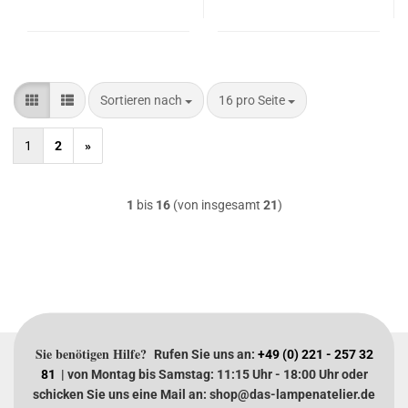
Sortieren nach
pro Seite
Sortieren nach
16 pro Seite
1
2
»
1
bis
16
(von insgesamt
21
)
Sie benötigen Hilfe?
Rufen Sie uns an:
+49 (0) 221 - 257 32
81
| von Montag bis Samstag: 11:15 Uhr - 18:00 Uhr oder
schicken Sie uns eine Mail an: shop@das-lampenatelier.de